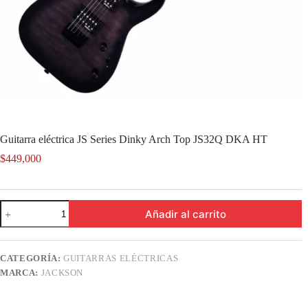
Guitarra eléctrica JS Series Dinky Arch Top JS32Q DKA HT
$
449,000
Guitarra
Añadir al carrito
eléctrica
JS
Series
Dinky
CATEGORÍA:
GUITARRAS ELÉCTRICAS
Arch
MARCA:
JACKSON
Top
JS32Q
DKA