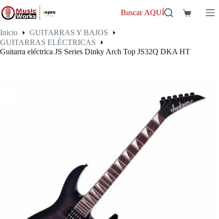
Saltar
al
Buscar AQUÍ
Carro
contenido
de
Inicio
GUITARRAS Y BAJOS
compra
GUITARRAS ELÉCTRICAS
Guitarra eléctrica JS Series Dinky Arch Top JS32Q DKA HT