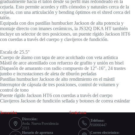
gradualmente hacia el talón desde su perfil más redondeado en la
cejuela. Esto permite acordes y riffs cómodos y naturales cerca de la
cejuela, con una articulación y bending óptimos en el shred cerca del
talón.
Equipada con dos pastillas humbucker Jackson de alta potencia y
montaje directo con imanes cerámicos, la JS32Q DKA HT también
incluye un selector de tres posiciones, un puente rígido Jackson HT6
con cuerdas a través del cuerpo y clavijeros de fundición.
Escala de 25.5″
Cuerpo de álamo con tapa de arce acolchado con veta artística
Mástil de arce atornillado con refuerzo de grafito y unión en bisel
Diapasón de amaranto con radio compuesto de 12″-16″, 24 trastes
jumbo e incrustaciones de aleta de tiburón perladas
Pastillas humbucker Jackson de alto rendimiento en el mástil
Interruptor de cápsula de tres posiciones, control de volumen y
control de tono
Puente rígido Jackson HT6 con cuerdas a través del cuerpo
Clavijeros Jackson de fundición sellada y botones de correa estándar
Bienvenidos
Contáctanos
Dirección:
Teléfono:
Avda. Nueva Providencia
950060447
2315
Horario de apertura
Correo electrónico: