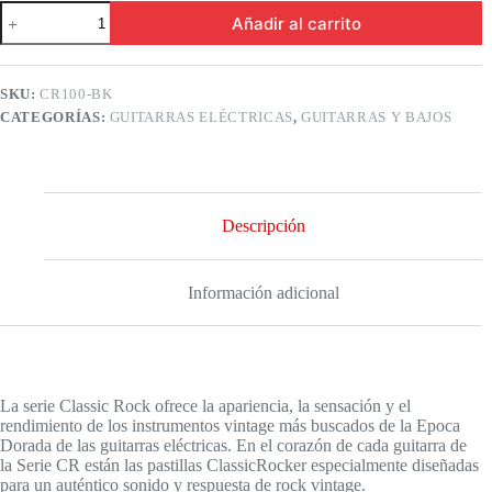
Cort
Añadir al carrito
cr100
bk
Guitarra
Eléctrica
SKU:
CR100-BK
Classic
CATEGORÍAS:
GUITARRAS ELÉCTRICAS
,
GUITARRAS Y BAJOS
Rock
cantidad
Descripción
Información adicional
La serie Classic Rock ofrece la apariencia, la sensación y el
rendimiento de los instrumentos vintage más buscados de la Epoca
Dorada de las guitarras eléctricas. En el corazón de cada guitarra de
la Serie CR están las pastillas ClassicRocker especialmente diseñadas
para un auténtico sonido y respuesta de rock vintage.