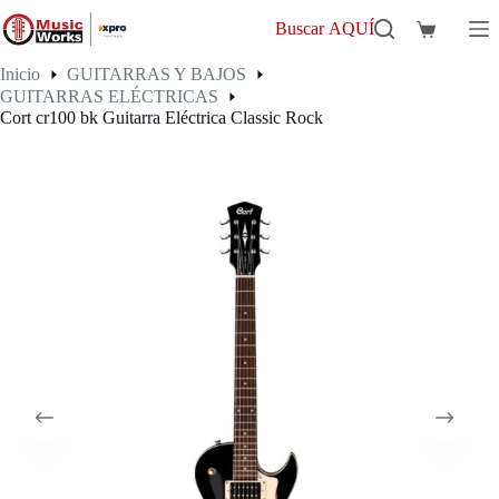
Saltar
al
Buscar AQUÍ
Carro
contenido
de
Inicio
GUITARRAS Y BAJOS
compra
GUITARRAS ELÉCTRICAS
Cort cr100 bk Guitarra Eléctrica Classic Rock