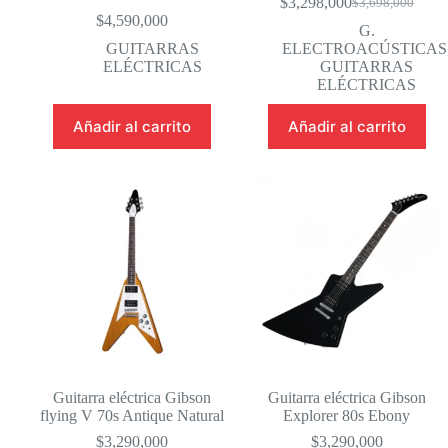
$
3,298,000
$
3,698,000
El
El
$
4,590,000
precio
precio
G.
original
actual
GUITARRAS
ELECTROACÚSTICAS
era:
es:
ELÉCTRICAS
GUITARRAS
$3,698,000.
$3,298,000.
ELÉCTRICAS
Añadir al carrito
Añadir al carrito
Guitarra eléctrica Gibson
Guitarra eléctrica Gibson
flying V 70s Antique Natural
Explorer 80s Ebony
$
3,290,000
$
3,290,000