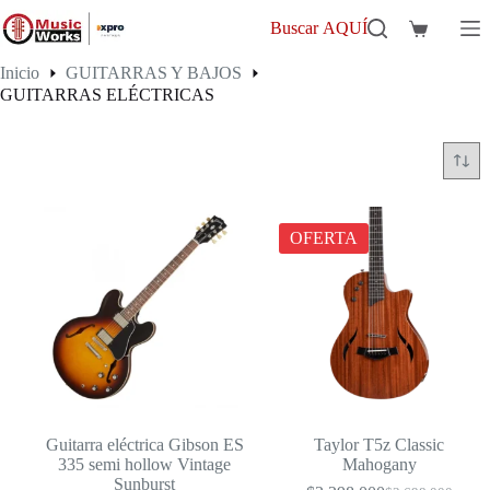
Saltar
al
Buscar AQUÍ
Carro
contenido
de
Inicio
GUITARRAS Y BAJOS
compra
GUITARRAS ELÉCTRICAS
GUITARRAS ELÉCTRICAS
OFERTA
Guitarra eléctrica Gibson ES
Taylor T5z Classic
335 semi hollow Vintage
Mahogany
Sunburst