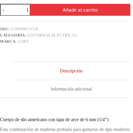
Cort
Añadir al carrito
G300PRO-
VVB
Guitarra
eléctrica
SKU:
G300PRO-VVB
Vivid
CATEGORÍA:
GUITARRAS ELÉCTRICAS
Burgundy
cantidad
MARCA:
CORT
Descripción
Información adicional
Cuerpo de tilo americano con tapa de arce de 6 mm (1/4”)
Esta combinación de maderas probada para guitarras de tipo moderno