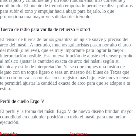
más rápido y contundente y un tono fundamental más coherente y
equilibrado. El puente de trémolo empotrado permite realizar pull-ups
para subir el tono y empujar hacia abajo para bajarlo, lo que
proporciona una mayor versatilidad del trémolo.
Tuerca de radio para varilla de refuerzo Hotrod
El tensor de tuerca de radios garantiza un ajuste suave y preciso del
arco del mástil. A menudo, muchos guitarristas pasan por alto el arco
del mástil (o relieve), que es muy importante para lograr la mejor
interpretación posible. Esta nueva función de ajuste del tensor permite
al músico ajustar la cantidad exacta de arco del mástil según su
técnica y estilo de interpretación. Ya sea que toques una fusión de
legato con un toque ligero o seas un maestro del blues de Texas que
toca con fuerza las cuerdas en el registro más bajo, este nuevo tensor
te permitirá ajustar la cantidad exacta de arco para que se adapte a tu
estilo.
Perfil de cuello Ergo-V
El perfil y la forma del mástil Ergo-V de nuevo diseño brindan mayor
comodidad en cualquier posición en todo el mástil para una mejor
ejecución.
Bienvenidos
Contáctanos