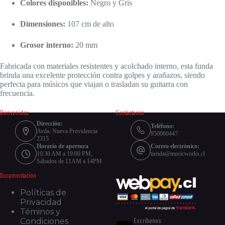
Colores disponibles:
Negro y Gris
Dimensiones:
107 cm de alto
Grosor interno:
20 mm
Fabricada con materiales resistentes y acolchado interno, esta funda
brinda una excelente protección contra golpes y arañazos, siendo
perfecta para músicos que viajan o trasladan su guitarra con
frecuencia.
Bienvenidos
Contáctanos
Dirección:
Teléfono:
Avda. Nueva Providencia
950060447
2315
Horario de apertura
Correo electrónico:
10:30 AM a 19:00 PM,
tienda@musicworks.cl
Sábados de 11AM a 14PM
Documentación
Políticas de
Privacidad
Téminos y
Escríbenos
Condiciones