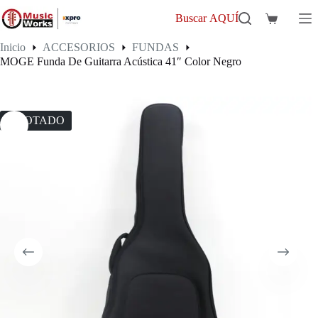
Saltar
al
Buscar AQUÍ
Carro
contenido
de
Inicio
ACCESORIOS
FUNDAS
compra
MOGE Funda De Guitarra Acústica 41″ Color Negro
AGOTADO