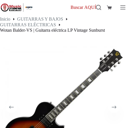
Saltar
al
Buscar AQUÍ
Carro
contenido
de
Inicio
GUITARRAS Y BAJOS
compra
GUITARRAS ELÉCTRICAS
Wotan Balder-VS | Guitarra eléctrica LP Vintage Sunburst