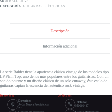
SKU:
BALDER-VS
eléctrica
CATEGORÍA:
GUITARRAS ELÉCTRICAS
LP
Vintage
Sunburst
cantidad
Descripción
Información adicional
La serie Balder tiene la apariencia clásica vintage de los modelos tipo
LP Plain Top, uno de los más populares entre los guitarristas. Con un
sonido potente y un diseño clásico de un solo cutaway, éste estilo de
guitarras captan la escencia del auténtico rock vintage.
Bienvenidos
Contáctanos
Dirección:
Teléfono:
Avda. Nueva Providencia
950060447
2315
Horario de apertura
Correo electrónico: