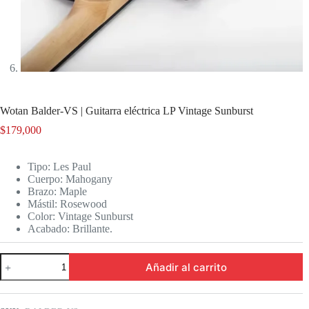
Wotan Balder-VS | Guitarra eléctrica LP Vintage Sunburst
$
179,000
Tipo: Les Paul
Cuerpo: Mahogany
Brazo: Maple
Mástil: Rosewood
Color: Vintage Sunburst
Acabado: Brillante.
Wotan
Añadir al carrito
Balder-
VS
|
Guitarra