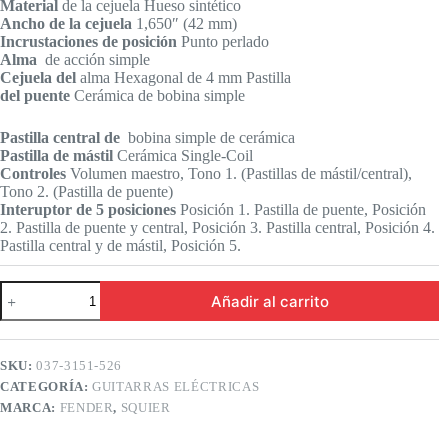
Material
de la cejuela Hueso sintético
Ancho de la cejuela
1,650″ (42 mm)
Incrustaciones de posición
Punto perlado
Alma
de acción simple
Cejuela del
alma Hexagonal de 4 mm Pastilla
del puente
Cerámica de bobina simple
Pastilla central de
bobina simple de cerámica
Pastilla de mástil
Cerámica Single-Coil
Controles
Volumen maestro, Tono 1. (Pastillas de mástil/central),
Tono 2. (Pastilla de puente)
Interuptor de 5 posiciones
Posición 1. Pastilla de puente, Posición
2. Pastilla de puente y central, Posición 3. Pastilla central, Posición 4.
Pastilla central y de mástil, Posición 5.
Squier
Añadir al carrito
Sonic™
Stratocaster®
California
Blue
SKU:
037-3151-526
cantidad
CATEGORÍA:
GUITARRAS ELÉCTRICAS
MARCA:
FENDER
,
SQUIER