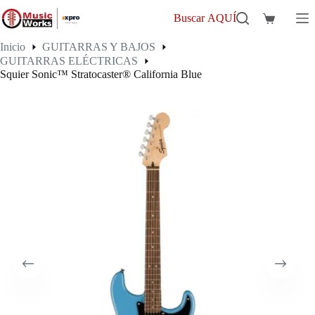
Saltar
al
Buscar AQUÍ
Carro
contenido
de
Inicio
GUITARRAS Y BAJOS
compra
GUITARRAS ELÉCTRICAS
Squier Sonic™ Stratocaster® California Blue