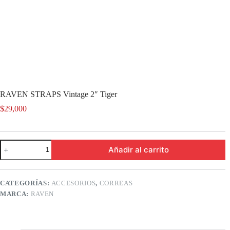
RAVEN STRAPS Vintage 2″ Tiger
$
29,000
RAVEN
Añadir al carrito
STRAPS
Vintage
2"
Tiger
CATEGORÍAS:
ACCESORIOS
,
CORREAS
cantidad
MARCA:
RAVEN