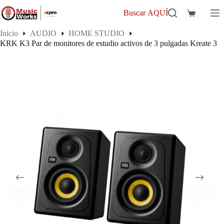
Saltar
al
Buscar AQUÍ
Carro
contenido
de
Inicio
AUDIO
HOME STUDIO
compra
KRK K3 Par de monitores de estudio activos de 3 pulgadas Kreate 3