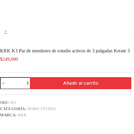
KRK K3 Par de monitores de estudio activos de 3 pulgadas Kreate 3
$
249,000
KRK
Añadir al carrito
K3
Par
de
monitores
SKU:
K3
de
CATEGORÍA:
HOME STUDIO
estudio
activos
MARCA:
KRK
de
3
pulgadas