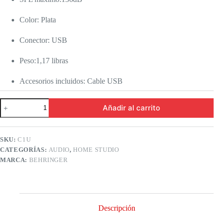
Color: Plata
Conector: USB
Peso:1,17 libras
Accesorios incluidos: Cable USB
Behringer
Añadir al carrito
c1u
Micrófono
USB
Studio
SKU:
C1U
Condenser
CATEGORÍAS:
AUDIO
,
HOME STUDIO
cantidad
MARCA:
BEHRINGER
Descripción