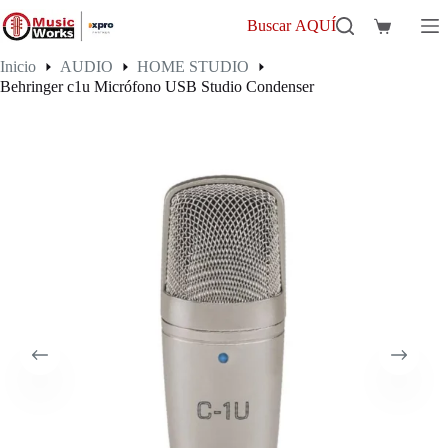
Saltar
al
Buscar AQUÍ
Carro
contenido
de
Inicio
AUDIO
HOME STUDIO
compra
Behringer c1u Micrófono USB Studio Condenser