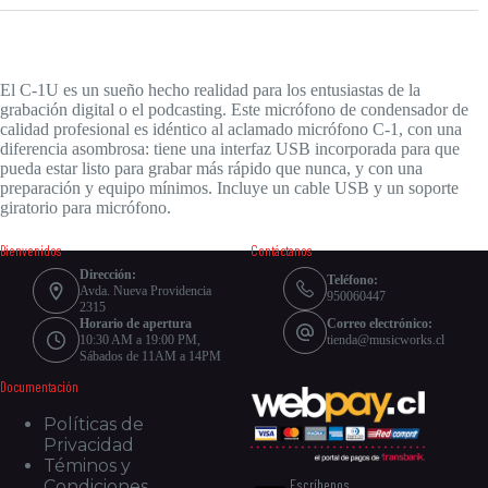
El C-1U es un sueño hecho realidad para los entusiastas de la
grabación digital o el podcasting. Este micrófono de condensador de
calidad profesional es idéntico al aclamado micrófono C-1, con una
diferencia asombrosa: tiene una interfaz USB incorporada para que
pueda estar listo para grabar más rápido que nunca, y con una
preparación y equipo mínimos. Incluye un cable USB y un soporte
giratorio para micrófono.
Bienvenidos
Contáctanos
Dirección:
Teléfono:
Avda. Nueva Providencia
950060447
2315
Horario de apertura
Correo electrónico:
10:30 AM a 19:00 PM,
tienda@musicworks.cl
Sábados de 11AM a 14PM
Documentación
Políticas de
Privacidad
Téminos y
Escríbenos
Condiciones