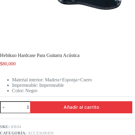
Hebikuo Hardcase Para Guitarra Acústica
$
80,000
Material interior: Madera+Esponja+Cuero
Impermeable: Impermeable
Color: Negro
Hebikuo
Añadir al carrito
Hardcase
Para
Guitarra
Acústica
SKU:
BB04
cantidad
CATEGORÍA:
ACCESORIOS