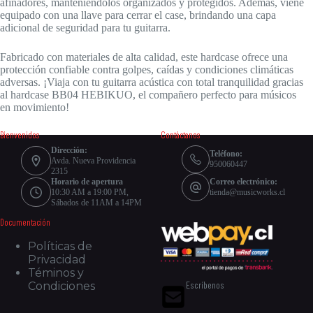
afinadores, manteniéndolos organizados y protegidos. Además, viene
equipado con una llave para cerrar el case, brindando una capa
adicional de seguridad para tu guitarra.
Fabricado con materiales de alta calidad, este hardcase ofrece una
protección confiable contra golpes, caídas y condiciones climáticas
adversas. ¡Viaja con tu guitarra acústica con total tranquilidad gracias
al hardcase BB04 HEBIKUO, el compañero perfecto para músicos
en movimiento!
Bienvenidos
Contáctanos
Dirección:
Teléfono:
Avda. Nueva Providencia
950060447
2315
Horario de apertura
Correo electrónico:
10:30 AM a 19:00 PM,
tienda@musicworks.cl
Sábados de 11AM a 14PM
Documentación
Políticas de
Privacidad
Téminos y
Escríbenos
Condiciones