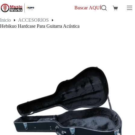
Saltar
al
Buscar AQUÍ
Carro
contenido
de
Inicio
ACCESORIOS
compra
Hebikuo Hardcase Para Guitarra Acústica