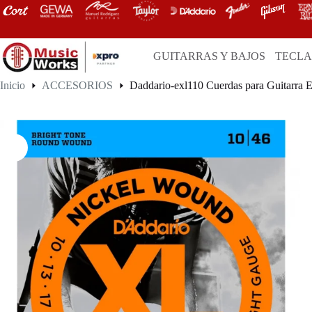
Saltar
al
contenido
GUITARRAS Y BAJOS
TECL
Inicio
ACCESORIOS
Daddario-exl110 Cuerdas para Guitarra E