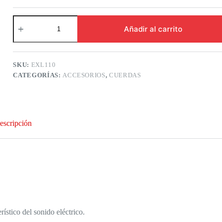
Daddario-
exl110
Añadir al carrito
Cuerdas
para
Guitarra
Eléctrica
SKU:
EXL110
Regular
CATEGORÍAS:
ACCESORIOS
,
CUERDAS
Light
cantidad
escripción
ístico del sonido eléctrico.