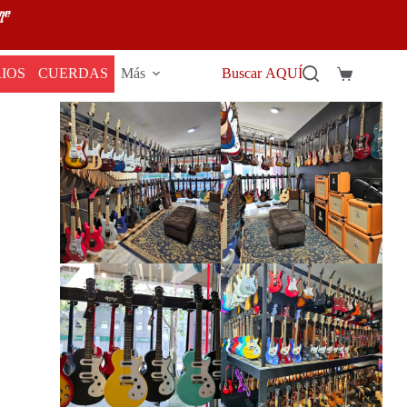
IOS
CUERDAS
Más
Buscar AQUÍ
Carro
de
compra