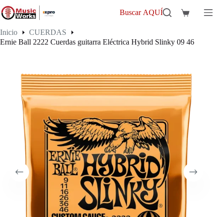
Saltar
al
Buscar AQUÍ
Carro
contenido
de
Inicio
CUERDAS
compra
Ernie Ball 2222 Cuerdas guitarra Eléctrica Hybrid Slinky 09 46