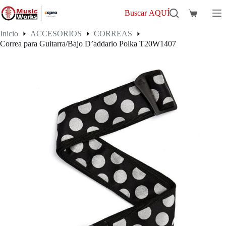
Saltar
al
Buscar AQUÍ
Carro
contenido
de
Inicio
ACCESORIOS
CORREAS
compra
Correa para Guitarra/Bajo D’addario Polka T20W1407