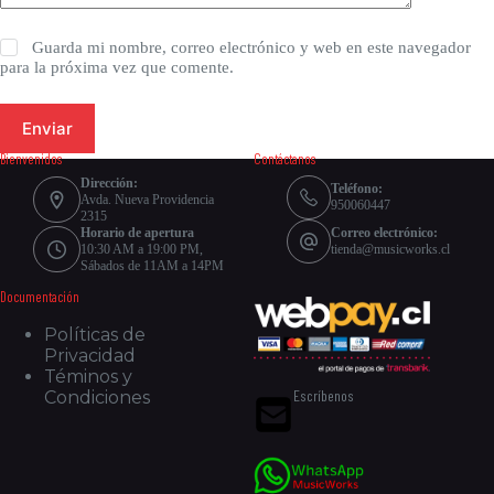
Guarda mi nombre, correo electrónico y web en este navegador
para la próxima vez que comente.
Enviar
Bienvenidos
Contáctanos
Dirección:
Teléfono:
Avda. Nueva Providencia
950060447
2315
Horario de apertura
Correo electrónico:
10:30 AM a 19:00 PM,
tienda@musicworks.cl
Sábados de 11AM a 14PM
Documentación
Políticas de
Privacidad
Téminos y
Escríbenos
Condiciones