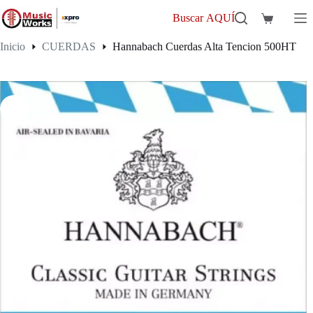
Saltar
al
Buscar AQUÍ
Carro
contenido
de
Inicio
CUERDAS
Hannabach Cuerdas Alta Tencion 500HT
compra