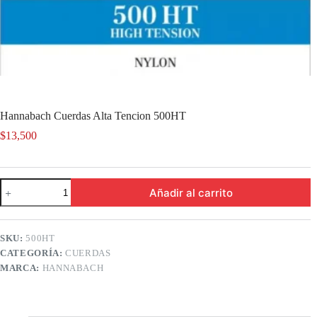
Hannabach Cuerdas Alta Tencion 500HT
$
13,500
Hannabach
Añadir al carrito
Cuerdas
Alta
Tencion
500HT
SKU:
500HT
cantidad
CATEGORÍA:
CUERDAS
MARCA:
HANNABACH