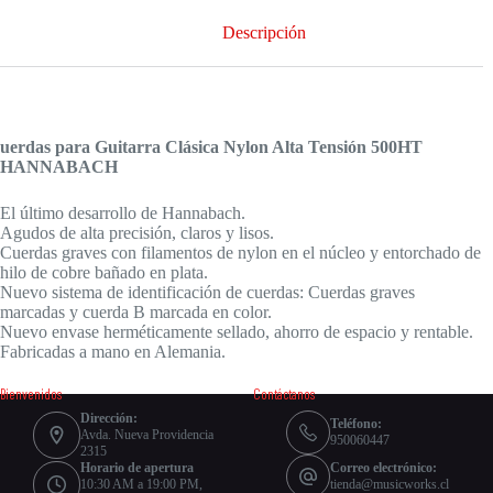
Descripción
uerdas para Guitarra Clásica Nylon Alta Tensión 500HT
HANNABACH
El último desarrollo de Hannabach.
Agudos de alta precisión, claros y lisos.
Cuerdas graves con filamentos de nylon en el núcleo y entorchado de
hilo de cobre bañado en plata.
Nuevo sistema de identificación de cuerdas: Cuerdas graves
marcadas y cuerda B marcada en color.
Nuevo envase herméticamente sellado, ahorro de espacio y rentable.
Fabricadas a mano en Alemania.
Bienvenidos
Contáctanos
Dirección:
Teléfono:
Avda. Nueva Providencia
950060447
2315
Horario de apertura
Correo electrónico:
10:30 AM a 19:00 PM,
tienda@musicworks.cl