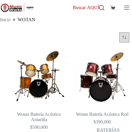
Saltar
al
Buscar AQUÍ
Carro
contenido
de
Inicio
WOTAN
compra
WOTAN
Wotan Batería Acústica
Wotan Batería Acústica Red
Amarilla
$
390,000
$
590,000
BATERÍAS