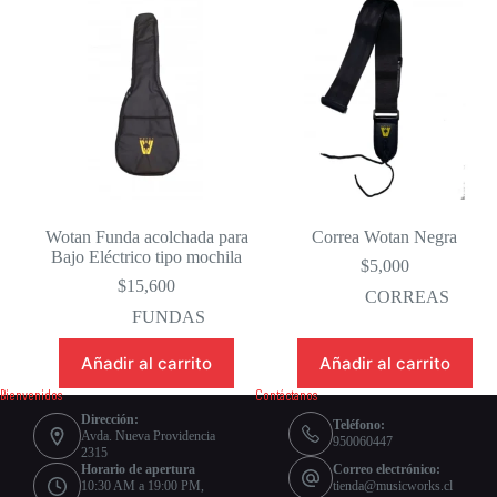
Wotan Funda acolchada para
Correa Wotan Negra
Bajo Eléctrico tipo mochila
$
5,000
$
15,600
CORREAS
FUNDAS
Añadir al carrito
Añadir al carrito
Bienvenidos
Contáctanos
Dirección:
Teléfono:
Avda. Nueva Providencia
950060447
2315
Horario de apertura
Correo electrónico:
10:30 AM a 19:00 PM,
tienda@musicworks.cl