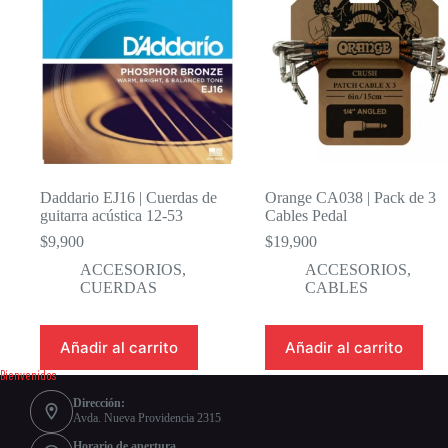
Daddario EJ16 | Cuerdas de
Orange CA038 | Pack de 3
guitarra acústica 12-53
Cables Pedal
$
9,900
$
19,900
ACCESORIOS
,
ACCESORIOS
,
CUERDAS
CABLES
Añadir al carrito
Añadir al carrito
Bienvenidos
Dirección:
Avda. Nueva Providencia 2315
Horario de apertura