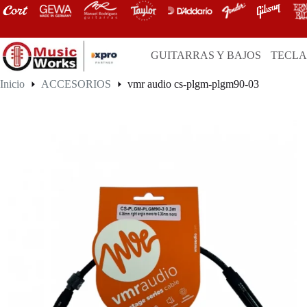
Saltar
al
contenido
GUITARRAS Y BAJOS
TECL
Inicio
ACCESORIOS
vmr audio cs-plgm-plgm90-03