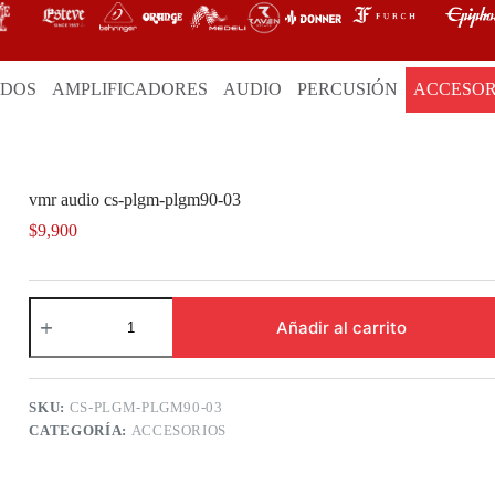
ADOS
AMPLIFICADORES
AUDIO
PERCUSIÓN
ACCESOR
vmr audio cs-plgm-plgm90-03
$
9,900
vmr
audio
Añadir al carrito
cs-
plgm-
plgm90-
03
SKU:
CS-PLGM-PLGM90-03
cantidad
CATEGORÍA:
ACCESORIOS