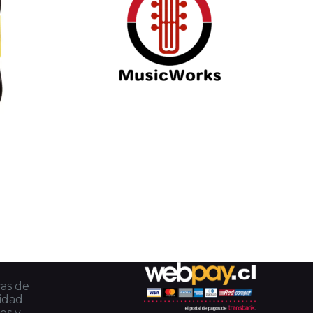
cas de
cidad
os y