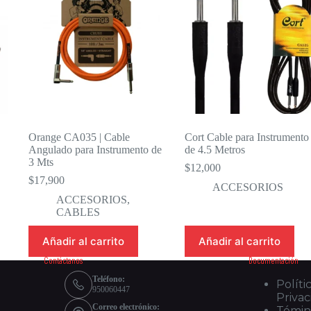
Orange CA035 | Cable
Cort Cable para Instrumento
Angulado para Instrumento de
de 4.5 Metros
3 Mts
$
12,000
$
17,900
ACCESORIOS
ACCESORIOS
,
CABLES
Añadir al carrito
Añadir al carrito
Contáctanos
Documentación
Teléfono:
Políti
950060447
Priva
Correo electrónico:
Témin