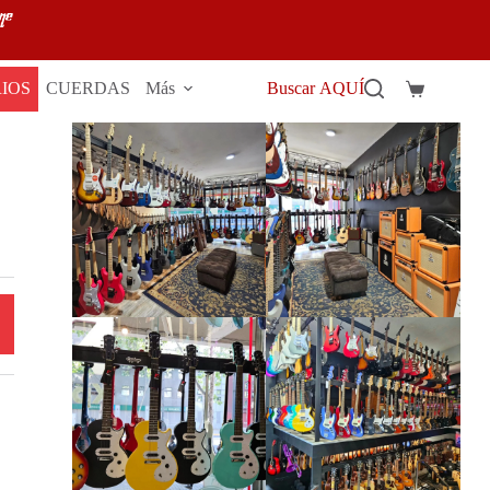
IOS
CUERDAS
Más
Buscar AQUÍ
Carro
de
compra