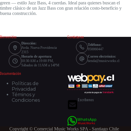
green — estilo Jazz Bass, 4 cuerdas. Ideal para quienes buscan el
timbre clásico de un Jazz Bass con gran relación costo-beneficio y
buena construcción.
Bienvenidos
Contáctanos
Dirección:
Teléfono:
Avda. Nueva Providencia
950060447
2315
Horario de apertura
Correo electrónico:
10:30 AM a 19:00 PM,
tienda@musicworks.cl
Sábados de 11AM a 14PM
Documentación
Políticas de
Privacidad
Téminos y
Escríbenos
Condiciones
Copyright © Comercial Music Works SPA - Santiago Chile