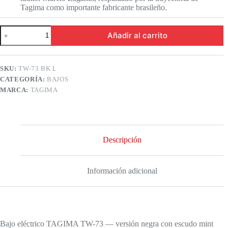
Tagima como importante fabricante brasileño.
Tagima
Añadir al carrito
TW-
73
BK
L
SKU:
TW-73 BK L
TT
CATEGORÍA:
BAJOS
Bajo
Eléctrico
MARCA:
TAGIMA
cantidad
Descripción
Información adicional
Bajo eléctrico TAGIMA TW-73 — versión negra con escudo mint