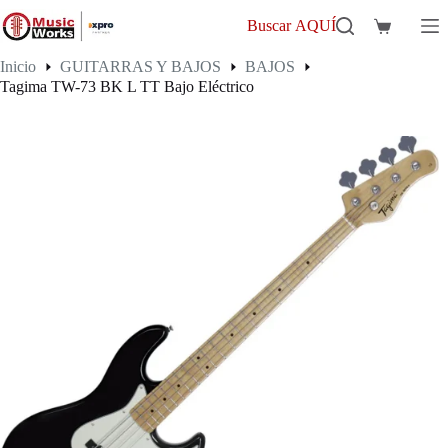
Saltar
al
Buscar AQUÍ
Carro
contenido
de
Inicio
GUITARRAS Y BAJOS
BAJOS
compra
Tagima TW-73 BK L TT Bajo Eléctrico