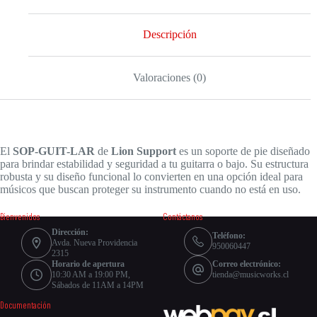
Descripción
Valoraciones (0)
El
SOP-GUIT-LAR
de
Lion Support
es un soporte de pie diseñado
para brindar estabilidad y seguridad a tu guitarra o bajo. Su estructura
robusta y su diseño funcional lo convierten en una opción ideal para
músicos que buscan proteger su instrumento cuando no está en uso.
Bienvenidos
Contáctanos
Dirección:
Teléfono:
Avda. Nueva Providencia
950060447
2315
Horario de apertura
Correo electrónico:
10:30 AM a 19:00 PM,
tienda@musicworks.cl
Sábados de 11AM a 14PM
Documentación