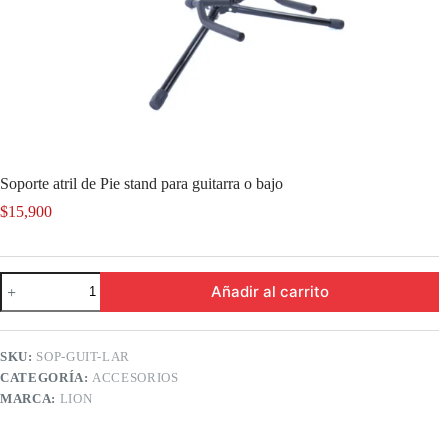
Soporte atril de Pie stand para guitarra o bajo
$
15,900
Soporte
Añadir al carrito
atril
de
Pie
stand
SKU:
SOP-GUIT-LAR
para
CATEGORÍA:
ACCESORIOS
guitarra
o
MARCA:
LION
bajo
cantidad