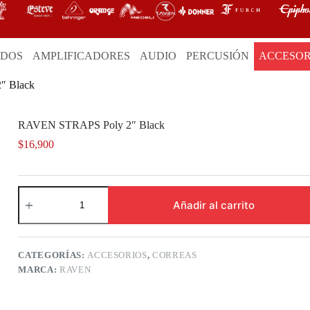
ADOS
AMPLIFICADORES
AUDIO
PERCUSIÓN
ACCESOR
″ Black
RAVEN STRAPS Poly 2″ Black
$
16,900
RAVEN
STRAPS
Añadir al carrito
Poly
2"
Black
cantidad
CATEGORÍAS:
ACCESORIOS
,
CORREAS
MARCA:
RAVEN