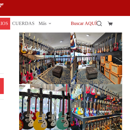
IOS
CUERDAS
Más
Buscar AQUÍ
Carro
de
compra