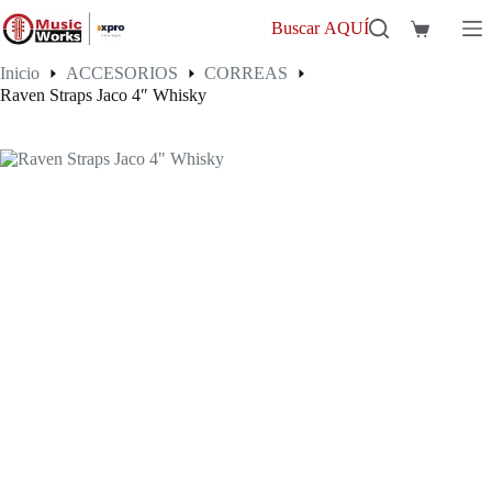
Saltar
al
Buscar AQUÍ
Carro
contenido
de
Inicio
ACCESORIOS
CORREAS
compra
Raven Straps Jaco 4″ Whisky