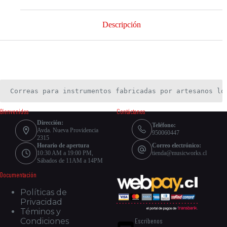
Descripción
Correas para instrumentos fabricadas por artesanos lo
Bienvenidos
Contáctanos
Dirección:
Teléfono:
Avda. Nueva Providencia
950060447
2315
Horario de apertura
Correo electrónico:
10:30 AM a 19:00 PM,
tienda@musicworks.cl
Sábados de 11AM a 14PM
Documentación
Políticas de
Privacidad
Téminos y
Escríbenos
Condiciones