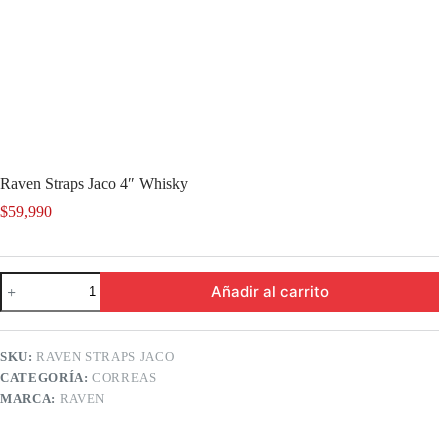
Raven Straps Jaco 4″ Whisky
$
59,990
Raven
Añadir al carrito
Straps
Jaco
4"
Whisky
SKU:
RAVEN STRAPS JACO
cantidad
CATEGORÍA:
CORREAS
MARCA:
RAVEN