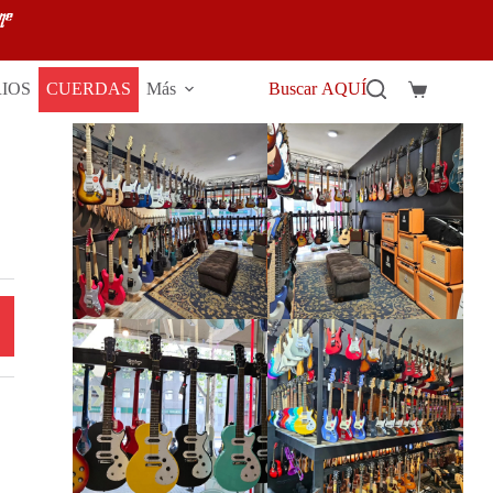
IOS
CUERDAS
Más
Buscar AQUÍ
Carro
de
compra