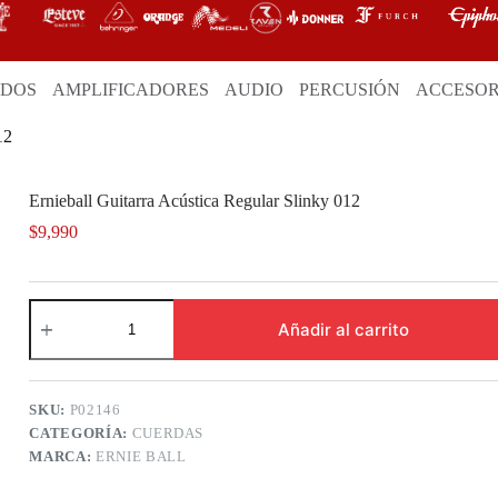
ADOS
AMPLIFICADORES
AUDIO
PERCUSIÓN
ACCESOR
12
Ernieball Guitarra Acústica Regular Slinky 012
$
9,990
Ernieball
Guitarra
Añadir al carrito
Acústica
Regular
Slinky
012
SKU:
P02146
cantidad
CATEGORÍA:
CUERDAS
MARCA:
ERNIE BALL