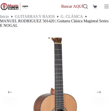
Saltar
al
Buscar AQUÍ
Carro
contenido
de
Inicio
GUITARRAS Y BAJOS
G. CLÁSICA
compra
MANUEL RODRIGUEZ 501420 | Guitarra Clásica Magistral Series
E NOGAL