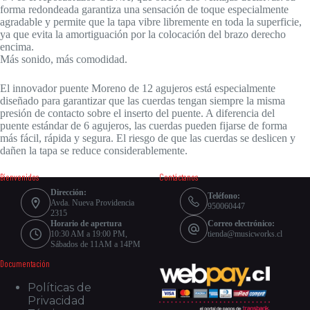
forma redondeada garantiza una sensación de toque especialmente
agradable y permite que la tapa vibre libremente en toda la superficie,
ya que evita la amortiguación por la colocación del brazo derecho
encima.
Más sonido, más comodidad.
El innovador puente Moreno de 12 agujeros está especialmente
diseñado para garantizar que las cuerdas tengan siempre la misma
presión de contacto sobre el inserto del puente. A diferencia del
puente estándar de 6 agujeros, las cuerdas pueden fijarse de forma
más fácil, rápida y segura. El riesgo de que las cuerdas se deslicen y
dañen la tapa se reduce considerablemente.
Bienvenidos
Contáctanos
Dirección:
Teléfono:
Avda. Nueva Providencia
950060447
2315
Horario de apertura
Correo electrónico:
10:30 AM a 19:00 PM,
tienda@musicworks.cl
Sábados de 11AM a 14PM
Documentación
Políticas de
Privacidad