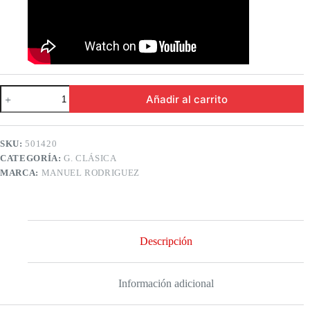
MANUEL
Añadir al carrito
RODRIGUEZ
501420
|
Guitarra
SKU:
501420
Clásica
CATEGORÍA:
G. CLÁSICA
Magistral
Series
MARCA:
MANUEL RODRIGUEZ
E
NOGAL
cantidad
Descripción
Información adicional