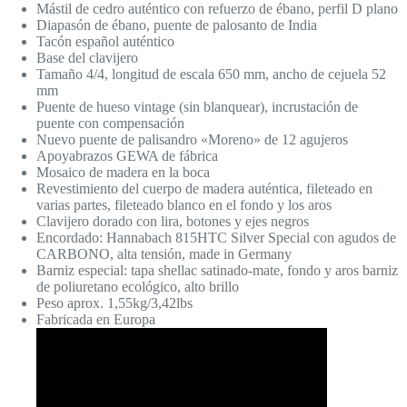
Mástil de cedro auténtico con refuerzo de ébano, perfil D plano
Diapasón de ébano, puente de palosanto de India
Tacón español auténtico
Base del clavijero
Tamaño 4/4, longitud de escala 650 mm, ancho de cejuela 52
mm
Puente de hueso vintage (sin blanquear), incrustación de
puente con compensación
Nuevo puente de palisandro «Moreno» de 12 agujeros
Apoyabrazos GEWA de fábrica
Mosaico de madera en la boca
Revestimiento del cuerpo de madera auténtica, fileteado en
varias partes, fileteado blanco en el fondo y los aros
Clavijero dorado con lira, botones y ejes negros
Encordado: Hannabach 815HTC Silver Special con agudos de
CARBONO, alta tensión, made in Germany
Barniz especial: tapa shellac satinado-mate, fondo y aros barniz
de poliuretano ecológico, alto brillo
Peso aprox. 1,55kg/3,42lbs
Fabricada en Europa