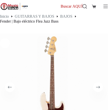
Saltar
al
Buscar AQUÍ
Carro
contenido
de
Inicio
GUITARRAS Y BAJOS
BAJOS
compra
Fender | Bajo eléctrico Flea Jazz Bass