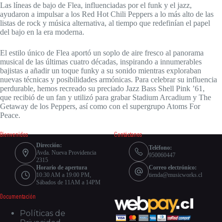
Las líneas de bajo de Flea, influenciadas por el funk y el jazz,
ayudaron a impulsar a los Red Hot Chili Peppers a lo más alto de las
listas de rock y música alternativa, al tiempo que redefinían el papel
del bajo en la era moderna.
El estilo único de Flea aportó un soplo de aire fresco al panorama
musical de las últimas cuatro décadas, inspirando a innumerables
bajistas a añadir un toque funky a su sonido mientras exploraban
nuevas técnicas y posibilidades armónicas. Para celebrar su influencia
perdurable, hemos recreado su preciado Jazz Bass Shell Pink ’61,
que recibió de un fan y utilizó para grabar Stadium Arcadium y The
Getaway de los Peppers, así como con el supergrupo Atoms For
Peace.
Bienvenidos
Contáctanos
Dirección:
Teléfono:
Avda. Nueva Providencia
950060447
2315
Horario de apertura
Correo electrónico:
10:30 AM a 19:00 PM,
tienda@musicworks.cl
Sábados de 11AM a 14PM
Documentación
Políticas de