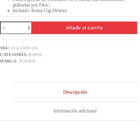
grabadas por Flea ;
Incluido: Bolsa Gig Deluxe
Fender
Añadir al carrito
|
Bajo
eléctrico
Flea
SKU:
014-1020-356
Jazz
CATEGORÍA:
BAJOS
Bass
cantidad
MARCA:
FENDER
Descripción
Información adicional