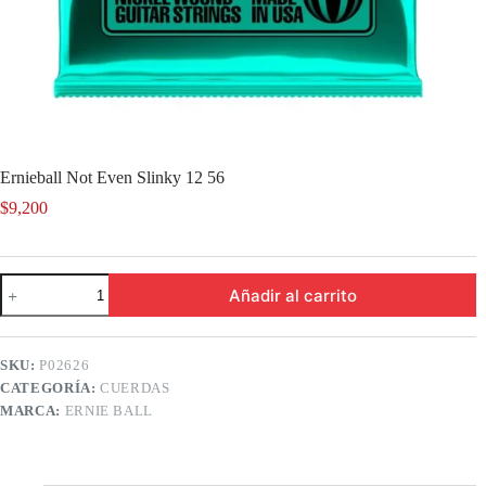
Ernieball Not Even Slinky 12 56
$
9,200
Ernieball
Añadir al carrito
Not
Even
Slinky
12
SKU:
P02626
56
CATEGORÍA:
CUERDAS
cantidad
MARCA:
ERNIE BALL