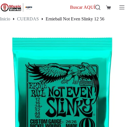
Saltar
al
Buscar AQUÍ
Carro
contenido
de
Inicio
CUERDAS
Ernieball Not Even Slinky 12 56
compra