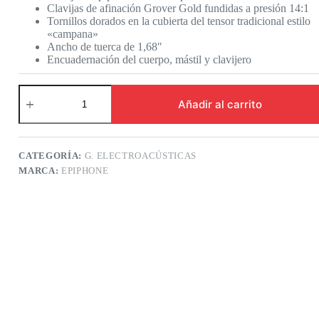
Clavijas de afinación Grover Gold fundidas a presión 14:1
Tornillos dorados en la cubierta del tensor tradicional estilo
«campana»
Ancho de tuerca de 1,68″
Encuadernación del cuerpo, mástil y clavijero
Epiphone
J-
Añadir al carrito
200
EC
Studio
Electroacústica
CATEGORÍA:
G. ELECTROACÚSTICAS
Transparent
MARCA:
EPIPHONE
Ebony
Burst
cantidad