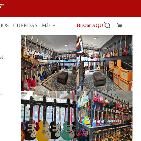
IOS
CUERDAS
Más
Buscar AQUÍ
Carro
de
compra
st
os