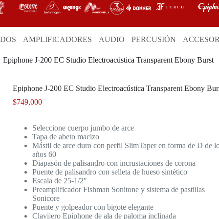
ADOS
AMPLIFICADORES
AUDIO
PERCUSIÓN
ACCESOR
Epiphone J-200 EC Studio Electroacústica Transparent Ebony Burst
Epiphone J-200 EC Studio Electroacústica Transparent Ebony Bur
$
749,000
Seleccione cuerpo jumbo de arce
Tapa de abeto macizo
Mástil de arce duro con perfil SlimTaper en forma de D de l
años 60
Diapasón de palisandro con incrustaciones de corona
Puente de palisandro con selleta de hueso sintético
Escala de 25-1/2″
Preamplificador Fishman Sonitone y sistema de pastillas
Sonicore
Puente y golpeador con bigote elegante
Clavijero Epiphone de ala de paloma inclinada