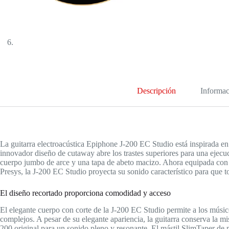
Descripción
Informac
La guitarra electroacústica Epiphone J-200 EC Studio está inspirada en
innovador diseño de cutaway abre los trastes superiores para una ejecuc
cuerpo jumbo de arce y una tapa de abeto macizo. Ahora equipada con 
Presys, la J-200 EC Studio proyecta su sonido característico para que t
El diseño recortado proporciona comodidad y acceso
El elegante cuerpo con corte de la J-200 EC Studio permite a los músic
complejos. A pesar de su elegante apariencia, la guitarra conserva la mi
200 original para un sonido pleno y resonante. El mástil SlimTaper de 