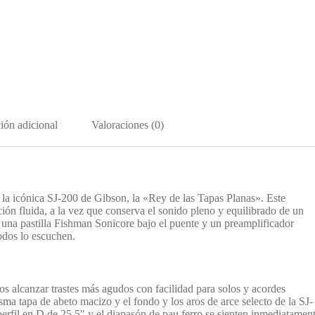
ión adicional
Valoraciones (0)
 la icónica SJ-200 de Gibson, la «Rey de las Tapas Planas». Este
ión fluida, a la vez que conserva el sonido pleno y equilibrado de un
una pastilla Fishman Sonicore bajo el puente y un preamplificador
odos lo escuchen.
os alcanzar trastes más agudos con facilidad para solos y acordes
sma tapa de abeto macizo y el fondo y los aros de arce selecto de la SJ-
perfil en D de 25,5″ y el diapasón de pau ferro se sienten inmediatamen