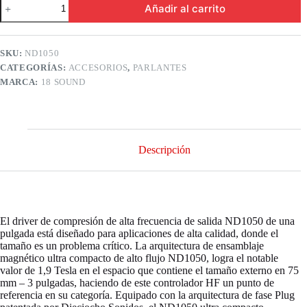
Añadir al carrito
18
Sound
ND1050
1"
SKU:
ND1050
de
CATEGORÍAS:
ACCESORIOS
,
PARLANTES
Neodimio
de
MARCA:
18 SOUND
50
Watts
cantidad
Descripción
El driver de compresión de alta frecuencia de salida ND1050 de una
pulgada está diseñado para aplicaciones de alta calidad, donde el
tamaño es un problema crítico. La arquitectura de ensamblaje
magnético ultra compacto de alto flujo ND1050, logra el notable
valor de 1,9 Tesla en el espacio que contiene el tamaño externo en 75
mm – 3 pulgadas, haciendo de este controlador HF un punto de
referencia en su categoría. Equipado con la arquitectura de fase Plug