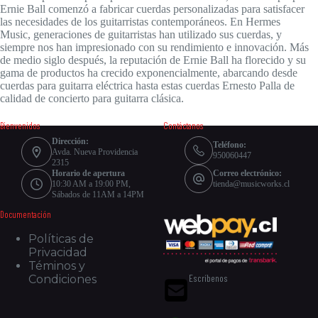
Ernie Ball comenzó a fabricar cuerdas personalizadas para satisfacer
las necesidades de los guitarristas contemporáneos. En Hermes
Music, generaciones de guitarristas han utilizado sus cuerdas, y
siempre nos han impresionado con su rendimiento e innovación. Más
de medio siglo después, la reputación de Ernie Ball ha florecido y su
gama de productos ha crecido exponencialmente, abarcando desde
cuerdas para guitarra eléctrica hasta estas cuerdas Ernesto Palla de
calidad de concierto para guitarra clásica.
Bienvenidos
Contáctanos
Dirección:
Teléfono:
Avda. Nueva Providencia
950060447
2315
Horario de apertura
Correo electrónico:
10:30 AM a 19:00 PM,
tienda@musicworks.cl
Sábados de 11AM a 14PM
Documentación
Políticas de
Privacidad
Téminos y
Escríbenos
Condiciones