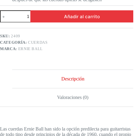
Cuerdas
Añadir al carrito
de
guitarra
Ernie
Ball
SKU:
2409
2409
CATEGORÍA:
CUERDAS
Ernesto
Palla
MARCA:
ERNIE BALL
negras
y
doradas
con
punta
Descripción
de
bola
cantidad
Valoraciones (0)
Las cuerdas Ernie Ball han sido la opción predilecta para guitarristas
de todo tipo desde principios de la década de 1960, cuando el propio