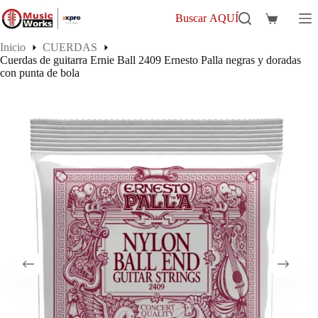
Saltar
al
Buscar AQUÍ
Carro
contenido
de
Inicio
CUERDAS
compra
Cuerdas de guitarra Ernie Ball 2409 Ernesto Palla negras y doradas
con punta de bola