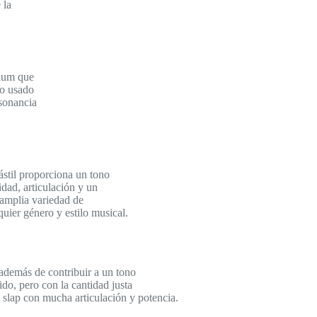
 la
mium que
mo usado
esonancia
mástil proporciona un tono
idad, articulación y un
 amplia variedad de
quier género y estilo musical.
además de contribuir a un tono
do, pero con la cantidad justa
 y slap con mucha articulación y potencia.