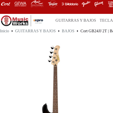
Saltar
al
contenido
GUITARRAS Y BAJOS
TECL
Inicio
GUITARRAS Y BAJOS
BAJOS
Cort GB24JJ 2T | B