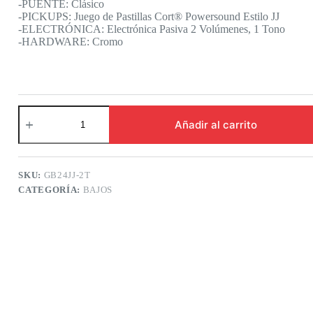
-PUENTE: Clásico
-PICKUPS: Juego de Pastillas Cort® Powersound Estilo JJ
-ELECTRÓNICA: Electrónica Pasiva 2 Volúmenes, 1 Tono
-HARDWARE: Cromo
Cort
GB24JJ
Añadir al carrito
2T
|
Bajo
Serie
SKU:
GB24JJ-2T
GB
CATEGORÍA:
BAJOS
2
Tone
Burst
cantidad