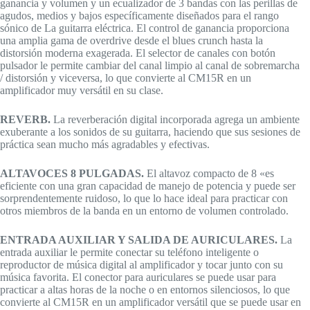
ganancia y volumen y un ecualizador de 3 bandas con las perillas de
agudos, medios y bajos específicamente diseñados para el rango
sónico de La guitarra eléctrica. El control de ganancia proporciona
una amplia gama de overdrive desde el blues crunch hasta la
distorsión moderna exagerada. El selector de canales con botón
pulsador le permite cambiar del canal limpio al canal de sobremarcha
/ distorsión y viceversa, lo que convierte al CM15R en un
amplificador muy versátil en su clase.
REVERB.
La reverberación digital incorporada agrega un ambiente
exuberante a los sonidos de su guitarra, haciendo que sus sesiones de
práctica sean mucho más agradables y efectivas.
ALTAVOCES 8 PULGADAS.
El altavoz compacto de 8 «es
eficiente con una gran capacidad de manejo de potencia y puede ser
sorprendentemente ruidoso, lo que lo hace ideal para practicar con
otros miembros de la banda en un entorno de volumen controlado.
ENTRADA AUXILIAR Y SALIDA DE AURICULARES.
La
entrada auxiliar le permite conectar su teléfono inteligente o
reproductor de música digital al amplificador y tocar junto con su
música favorita. El conector para auriculares se puede usar para
practicar a altas horas de la noche o en entornos silenciosos, lo que
convierte al CM15R en un amplificador versátil que se puede usar en