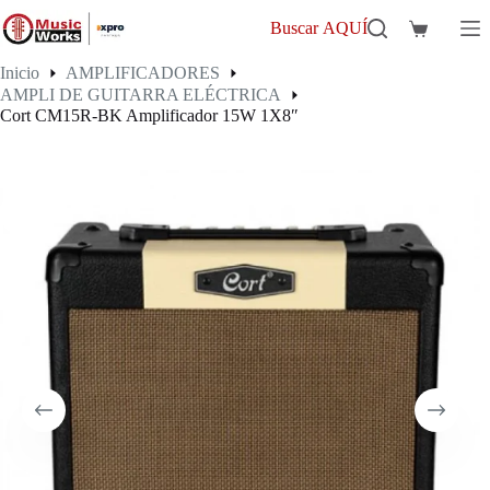
Saltar
al
Buscar AQUÍ
Carro
contenido
de
Inicio
AMPLIFICADORES
compra
AMPLI DE GUITARRA ELÉCTRICA
Cort CM15R-BK Amplificador 15W 1X8″