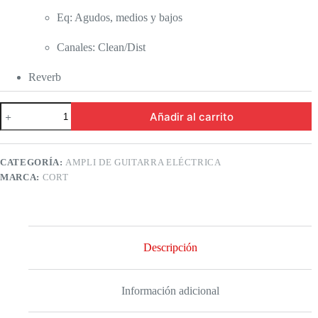
Eq: Agudos, medios y bajos
Canales: Clean/Dist
Reverb
Cort
Añadir al carrito
CM15R-
BK
Amplificador
15W
CATEGORÍA:
AMPLI DE GUITARRA ELÉCTRICA
1X8"
MARCA:
CORT
cantidad
Descripción
Información adicional