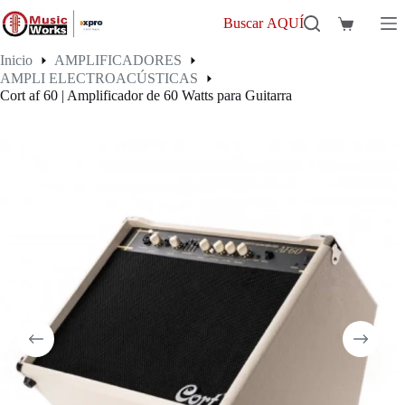
Saltar
al
Buscar AQUÍ
Carro
contenido
de
Inicio
AMPLIFICADORES
compra
AMPLI ELECTROACÚSTICAS
Cort af 60 | Amplificador de 60 Watts para Guitarra