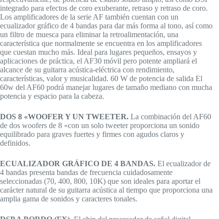
integrado para efectos de coro exuberante, retraso y retraso de coro.
Los amplificadores de la serie AF también cuentan con un
ecualizador gráfico de 4 bandas para dar más forma al tono, así como
un filtro de muesca para eliminar la retroalimentación, una
característica que normalmente se encuentra en los amplificadores
que cuestan mucho más. Ideal para lugares pequeños, ensayos y
aplicaciones de práctica, el AF30 móvil pero potente ampliará el
alcance de su guitarra acústica-eléctrica con rendimiento,
características, valor y musicalidad. 60 W de potencia de salida El
60w del AF60 podrá manejar lugares de tamaño mediano con mucha
potencia y espacio para la cabeza.
DOS 8 «WOOFER Y UN TWEETER.
La combinación del AF60
de dos woofers de 8 «con un solo tweeter proporciona un sonido
equilibrado para graves fuertes y firmes con agudos claros y
definidos.
ECUALIZADOR GRÁFICO DE 4 BANDAS.
El ecualizador de
4 bandas presenta bandas de frecuencia cuidadosamente
seleccionadas (70, 400, 800, 10K) que son ideales para aportar el
carácter natural de su guitarra acústica al tiempo que proporciona una
amplia gama de sonidos y caracteres tonales.