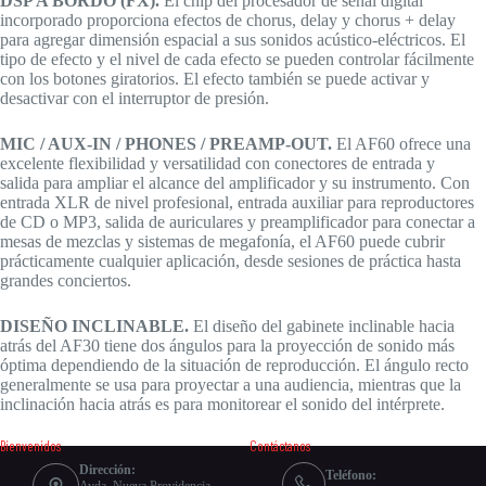
DSP A BORDO (FX).
El chip del procesador de señal digital
incorporado proporciona efectos de chorus, delay y chorus + delay
para agregar dimensión espacial a sus sonidos acústico-eléctricos. El
tipo de efecto y el nivel de cada efecto se pueden controlar fácilmente
con los botones giratorios. El efecto también se puede activar y
desactivar con el interruptor de presión.
MIC / AUX-IN / PHONES / PREAMP-OUT.
El AF60 ofrece una
excelente flexibilidad y versatilidad con conectores de entrada y
salida para ampliar el alcance del amplificador y su instrumento. Con
entrada XLR de nivel profesional, entrada auxiliar para reproductores
de CD o MP3, salida de auriculares y preamplificador para conectar a
mesas de mezclas y sistemas de megafonía, el AF60 puede cubrir
prácticamente cualquier aplicación, desde sesiones de práctica hasta
grandes conciertos.
DISEÑO INCLINABLE.
El diseño del gabinete inclinable hacia
atrás del AF30 tiene dos ángulos para la proyección de sonido más
óptima dependiendo de la situación de reproducción. El ángulo recto
generalmente se usa para proyectar a una audiencia, mientras que la
inclinación hacia atrás es para monitorear el sonido del intérprete.
Bienvenidos
Contáctanos
Dirección:
Teléfono:
Avda. Nueva Providencia