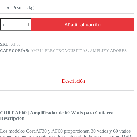
Peso: 12kg
Cort
Añadir al carrito
af
60
|
Amplificador
SKU:
AF60
de
CATEGORÍAS:
AMPLI ELECTROACÚSTICAS
,
AMPLIFICADORES
60
Watts
para
Guitarra
cantidad
Descripción
CORT AF60 | Amplificador de 60 Watts para Guitarra
Descripción
Los modelos Cort AF30 y AF60 proporcionan 30 vatios y 60 vatios,
respectivamente, de potencia de estado sólido limpio, así como DSP