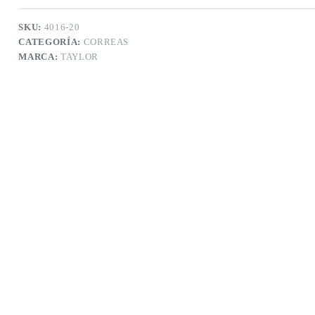
jacquard
para
SKU:
4016-20
guitarra
CATEGORÍA:
CORREAS
academy
MARCA:
TAYLOR
blanca
y
azul
cantidad