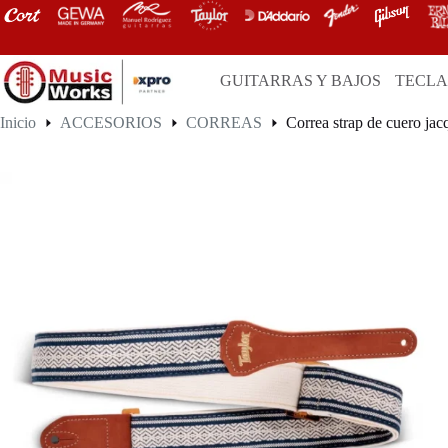
Saltar
al
contenido
GUITARRAS Y BAJOS
TECL
Inicio
ACCESORIOS
CORREAS
Correa strap de cuero jac