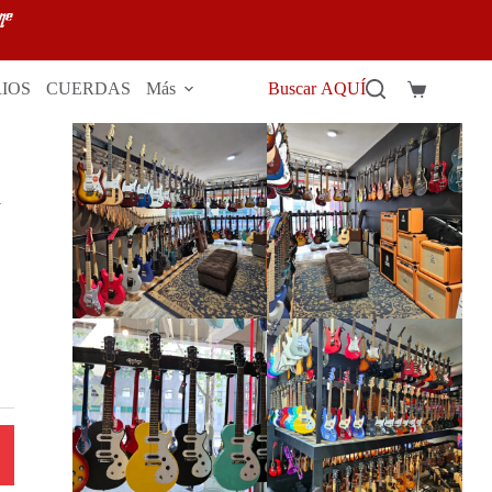
IOS
CUERDAS
Más
Buscar AQUÍ
Carro
de
compra
l