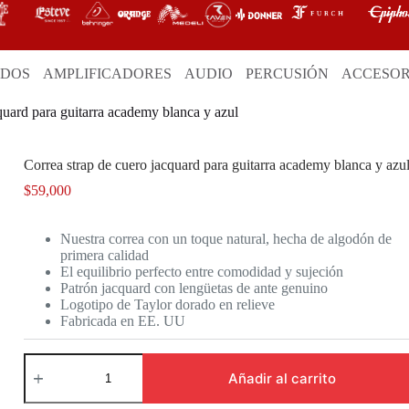
ADOS
AMPLIFICADORES
AUDIO
PERCUSIÓN
ACCESOR
quard para guitarra academy blanca y azul
Correa strap de cuero jacquard para guitarra academy blanca y azu
$
59,000
Nuestra correa con un toque natural, hecha de algodón de
primera calidad
El equilibrio perfecto entre comodidad y sujeción
Patrón jacquard con lengüetas de ante genuino
Logotipo de Taylor dorado en relieve
Fabricada en EE. UU
Correa
strap
Añadir al carrito
de
cuero