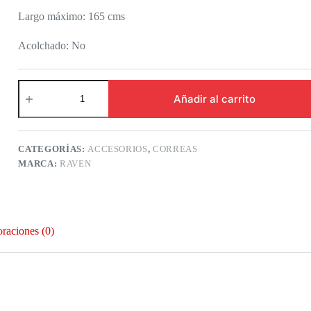
Largo máximo: 165 cms
Acolchado: No
AVEN
STRAPS
Añadir al carrito
Vintage
2"
White
cantidad
CATEGORÍAS:
ACCESORIOS
,
CORREAS
MARCA:
RAVEN
oraciones (0)