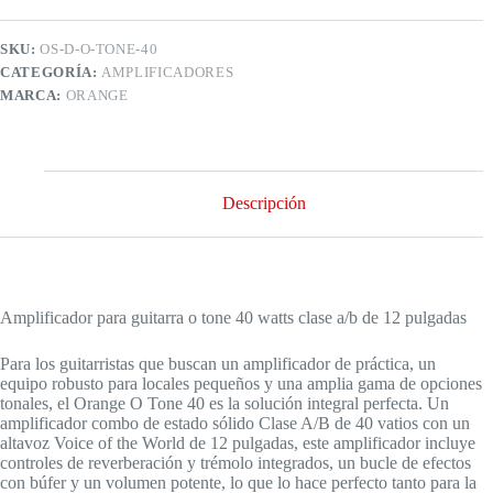
guitarra
o
tone
SKU:
OS-D-O-TONE-40
40
CATEGORÍA:
AMPLIFICADORES
watts
clase
MARCA:
ORANGE
a/b
de
12
pulgadas
cantidad
Descripción
Amplificador para guitarra o tone 40 watts clase a/b de 12 pulgadas
Para los guitarristas que buscan un amplificador de práctica, un
equipo robusto para locales pequeños y una amplia gama de opciones
tonales, el Orange O Tone 40 es la solución integral perfecta. Un
amplificador combo de estado sólido Clase A/B de 40 vatios con un
altavoz Voice of the World de 12 pulgadas, este amplificador incluye
controles de reverberación y trémolo integrados, un bucle de efectos
con búfer y un volumen potente, lo que lo hace perfecto tanto para la