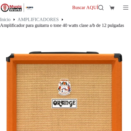
Saltar
al
Buscar AQUÍ
Carro
contenido
de
Inicio
AMPLIFICADORES
compra
Amplificador para guitarra o tone 40 watts clase a/b de 12 pulgadas