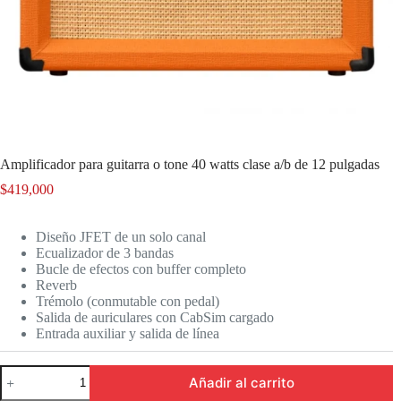
Amplificador para guitarra o tone 40 watts clase a/b de 12 pulgadas
$
419,000
Diseño JFET de un solo canal
Ecualizador de 3 bandas
Bucle de efectos con buffer completo
Reverb
Trémolo (conmutable con pedal)
Salida de auriculares con CabSim cargado
Entrada auxiliar y salida de línea
Amplificador
Añadir al carrito
para