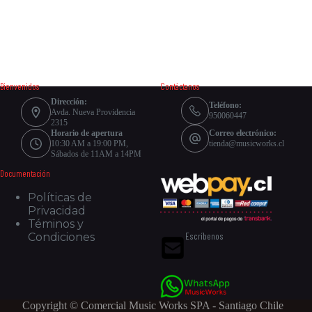
Bienvenidos
Contáctanos
Dirección:
Teléfono:
Avda. Nueva Providencia
950060447
2315
Horario de apertura
Correo electrónico:
10:30 AM a 19:00 PM,
tienda@musicworks.cl
Sábados de 11AM a 14PM
Documentación
Políticas de
Privacidad
Téminos y
Escríbenos
Condiciones
Copyright © Comercial Music Works SPA - Santiago Chile