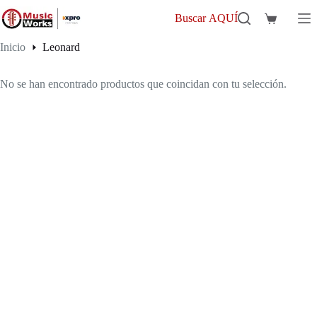
Saltar
al
Buscar AQUÍ
Carro
contenido
de
Inicio
Leonard
compra
Leonard
No se han encontrado productos que coincidan con tu selección.