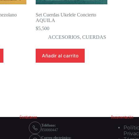
nezolano
Set Cuerdas Ukelele Concierto
AQUILA
$
5,500
ACCESORIOS
,
CUERDAS
Añadir al carrito
Contáctanos
Documentación
Teléfono:
Políti
950060447
Priva
Correo electrónico: