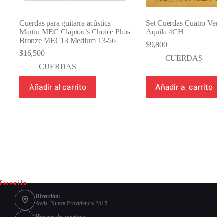
Cuerdas para guitarra acústica
Set Cuerdas Cuatro Ve
Martin MEC Clapton’s Choice Phos
Aquila 4CH
Bronze MEC13 Medium 13-56
$
9,800
$
16,500
CUERDAS
CUERDAS
Añadir al carrito
Añadir al carrito
Bienvenidos
Dirección:
Avda. Nueva Providencia 2315
Horario de apertura